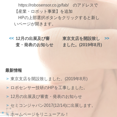
https://robosensor.co.jp/fab/
のアドレスで
【産業・ロボット事業】を追加
HPの上部選択ボタンをクリックすると新し
いページが開きます。
投
12月の出展及び審
東京支店を開設致し
査・発表のお知らせ
ました。(2019年8月)
稿
ナ
ビ
ゲ
最新情報
ー
東京支店を開設致しました。(2019年8月)
シ
ロボセンサー技研のHPを工事しました。
ョ
12月の出展及び審査・発表のお知らせ
ン
セミコンジャパン2017(12/14)に出展します。
ホームページをリニューアル！