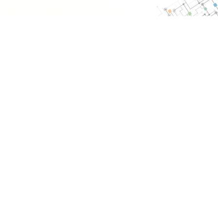
HOME
会社情報
産業＆ロボット事業
開発コラム
NEWS
お問い合わせ
ロボセンサー技研株式会社
〒433-8105
静岡県浜松市北区三方原町1064-10
事務所 Tel&Fax | 053-438-1700
教室 Tel&Fax | 053-438-1788
Mail | info@robosensor.co.jp
【東京支店】 〒140-0014 東京都
品川区大井1丁目6番3号アゴラ大井町3階 TEL 050-5372-
0788
『留守電にご登録下さい。折返し担当者よりご連絡致しま
す。』