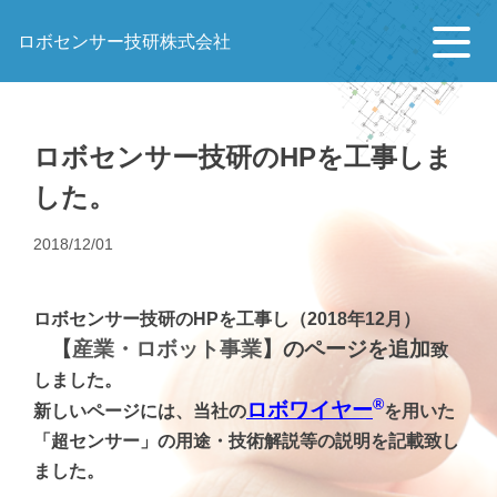
コ
ン
ロボセンサー技研株式会社
テ
ン
ツ
へ
ロボセンサー技研のHPを工事しま
ス
した。
キ
ッ
2018/12/01
プ
ロボセンサー技研のHPを工事し（2018年12月）
【
産業・ロボット事業
】のページを追加
致
しました。
®
ロボワイヤー
新しいページには、当社の
を用いた
「超センサー」の用途・技術解説等の説明を記載致し
ました。